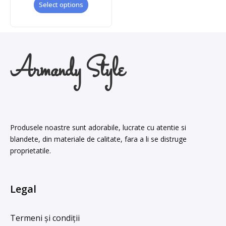
of
Select options
5
Armandy Style
Produsele noastre sunt adorabile, lucrate cu atentie si
blandete, din materiale de calitate, fara a li se distruge
proprietatile.
Legal
Termeni și condiții