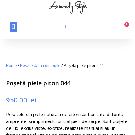
Armandy Style
0
Produse din piele
Haine din blană naturală
Produse personalizate din piele
Home
/
Poșete damă din piele
/ Poșetă piele piton 044
Poșetă piele piton 044
950.00
lei
Poșetele din piele naturala de piton sunt unicate datorită
amprentei si imprimeului unic al pielii de sarpe. Sunt poșete
de lux, exclusiviste, exotice, realizate manual si au un
farmec special. Pielea de sarpe este o piele extravaganta