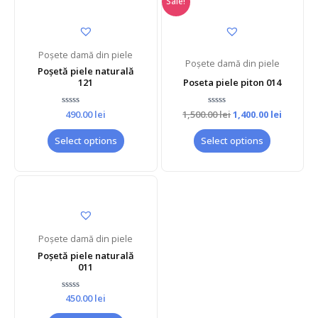
Sale!
Poșete damă din piele
Poșete damă din piele
Poșetă piele naturală
121
Poseta piele piton 014
Rated
490.00
lei
1,500.00
Rated
lei
1,400.00
lei
0
0
out
out
of
of
Select options
Select options
5
5
Poșete damă din piele
Poșetă piele naturală
011
Rated
450.00
lei
0
out