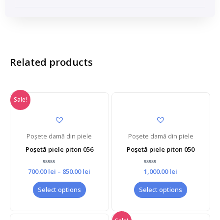
Related products
Sale!
Poșete damă din piele
Poșete damă din piele
Poșetă piele piton 056
Poșetă piele piton 050
700.00
Rated
lei
–
850.00
lei
1,000.00
Rated
lei
0
0
out
out
of
of
Select options
Select options
5
5