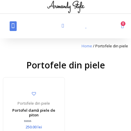
Armandy Style
0
Produse din piele
Haine din blană naturală
Produse personalizate din piele
Home
/ Portofele din piele
Portofele din piele
Portofele din piele
Portofel damă piele de
piton
Rated
250.00
lei
0