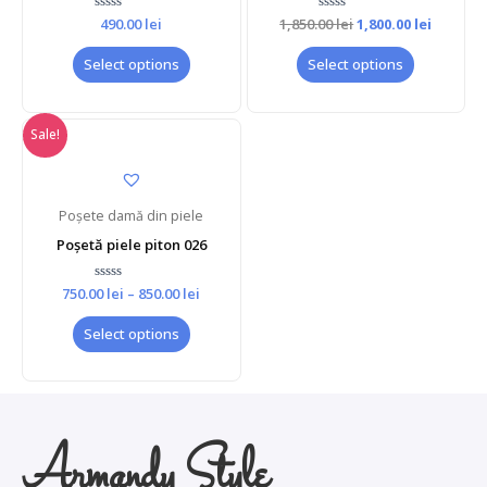
Rated
490.00
lei
1,850.00
Rated
lei
1,800.00
lei
0
0
out
out
of
of
Select options
Select options
5
5
Sale!
Poșete damă din piele
Poșetă piele piton 026
750.00
Rated
lei
–
850.00
lei
0
out
of
Select options
5
Armandy Style