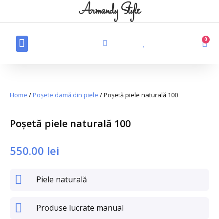
Armandy Style
0
Produse din piele
Haine din blană naturală
Produse personalizate din piele
Home
/
Poșete damă din piele
/ Poșetă piele naturală 100
Poșetă piele naturală 100
550.00
lei
Piele naturală
Produse lucrate manual